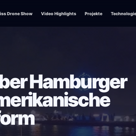
iss Drone Show
Video Highlights
Projekte
Technologi
ber Hamburger
amerikanische
form