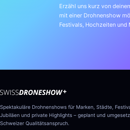
Erzähl uns kurz von deinem
mit einer Drohnenshow mögl
Festivals, Hochzeiten und
Spektakuläre Drohnenshows für Marken, Städte, Festiva
Jubiläen und private Highlights – geplant und umgesetz
Schweizer Qualitätsanspruch.