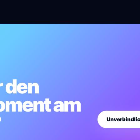
r den
ment am
?
Unverbindli