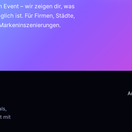
 Event – wir zeigen dir, was
ich ist. Für Firmen, Städte,
 Markeninszenierungen.
A
ls,
t mit