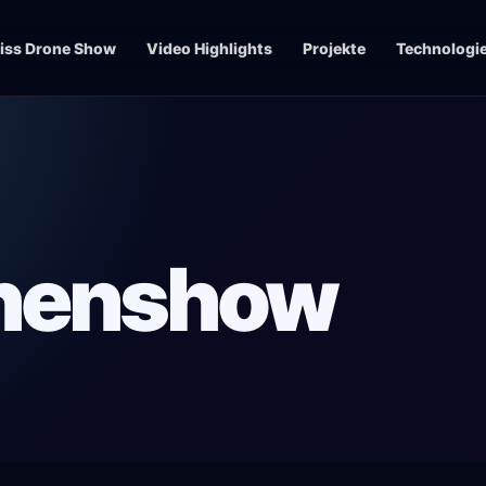
iss Drone Show
Video Highlights
Projekte
Technologi
nenshow