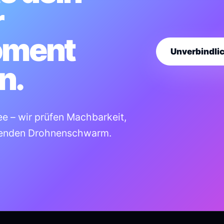
r
ment
Unverbindli
n.
e – wir prüfen Machbarkeit,
senden Drohnenschwarm.