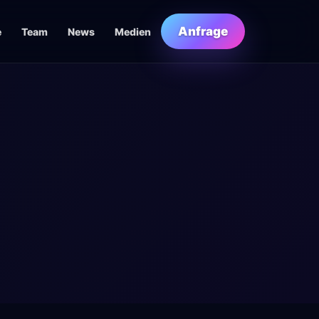
Anfrage
e
Team
News
Medien