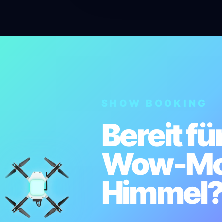
SHOW BOOKING
Bereit fü
Wow-Mo
Himmel