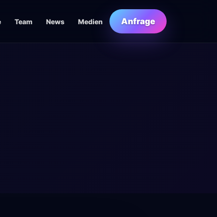
Anfrage
e
Team
News
Medien