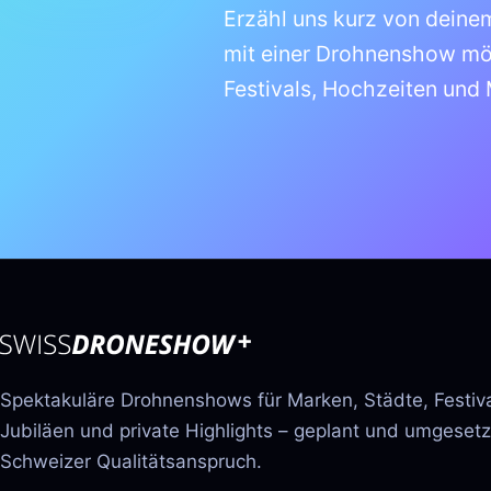
Erzähl uns kurz von deinem
mit einer Drohnenshow mögl
Festivals, Hochzeiten und
Spektakuläre Drohnenshows für Marken, Städte, Festiva
Jubiläen und private Highlights – geplant und umgesetz
Schweizer Qualitätsanspruch.