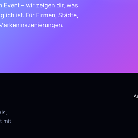
 Event – wir zeigen dir, was
ich ist. Für Firmen, Städte,
 Markeninszenierungen.
A
ls,
t mit