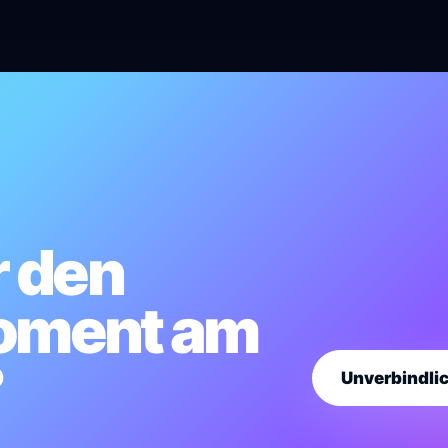
r den
ment am
?
Unverbindli