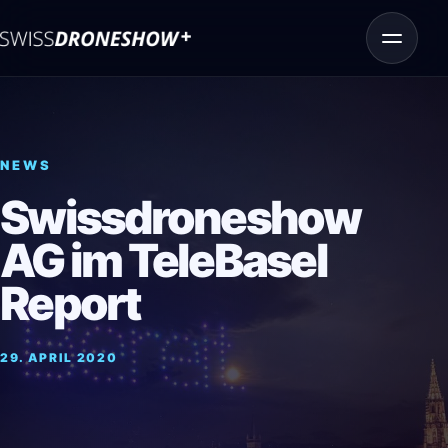
Menü öff
Swiss Drone Show
NEWS
Video Highlights
Swissdroneshow
Projekte
AG im TeleBasel
Technologie
Report
Team
29. APRIL 2020
News
Medien